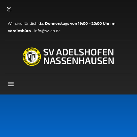
×
Archive
Wir sind für dich da:
Donnerstags von 19:00 – 20:00 Uhr im
Mai 2026
Vereinsbüro
- info@sv-an.de
März 2026
November 2025
Oktober 2025
September 2025
August 2025
Mai 2025
April 2025
März 2025
November 2024
Oktober 2024
September 2024
August 2024
Juli 2024
Juni 2024
Mai 2024