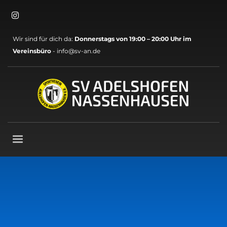
×
Archive
Wir sind für dich da:
Donnerstags von 19:00 – 20:00 Uhr im
Mai 2026
Vereinsbüro
- info@sv-an.de
März 2026
November 2025
Oktober 2025
September 2025
August 2025
Mai 2025
April 2025
März 2025
November 2024
Oktober 2024
September 2024
August 2024
Juli 2024
Juni 2024
Mai 2024