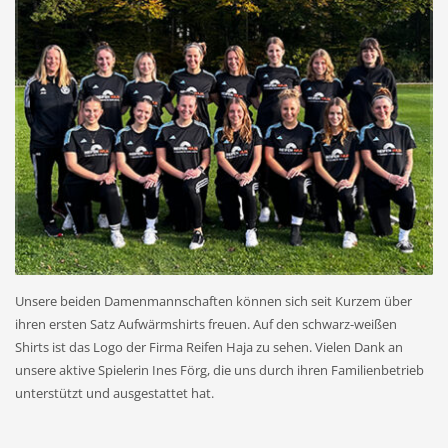
SHOWROOM HOURS
Mon-Fri 9:00AM - 6:00AM
Sat - 9:00AM-5:00PM
Sundays by appointment only!
Unsere beiden Damenmannschaften können sich seit Kurzem über
ihren ersten Satz Aufwärmshirts freuen. Auf den schwarz-weißen
Shirts ist das Logo der Firma Reifen Haja zu sehen. Vielen Dank an
unsere aktive Spielerin Ines Förg, die uns durch ihren Familienbetrieb
unterstützt und ausgestattet hat.