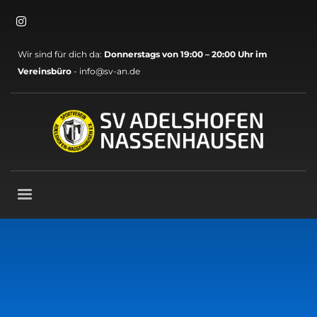
×
Archive
Wir sind für dich da:
Donnerstags von 19:00 – 20:00 Uhr im
Mai 2026
Vereinsbüro
- info@sv-an.de
März 2026
November 2025
Oktober 2025
September 2025
August 2025
Mai 2025
April 2025
März 2025
November 2024
Oktober 2024
September 2024
August 2024
Juli 2024
Juni 2024
Mai 2024