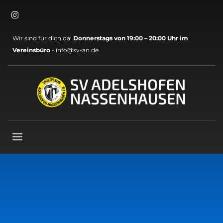
×
Archive
Wir sind für dich da:
Donnerstags von 19:00 – 20:00 Uhr im
Mai 2026
Vereinsbüro
- info@sv-an.de
März 2026
November 2025
Oktober 2025
September 2025
August 2025
Mai 2025
April 2025
März 2025
November 2024
Oktober 2024
September 2024
August 2024
Juli 2024
Juni 2024
Mai 2024