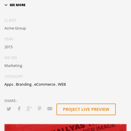
SHOWROOM HOURS
Mon-Fri 9:00AM - 6:00AM
CLIENT
Sat - 9:00AM-5:00PM
Acme Group
Sundays by appointment only!
YEAR
2015
WE DID
Marketing
CATEGORY
Apps
,
Branding
,
eCommerce
,
WEB
PROJECT LIVE PREVIEW