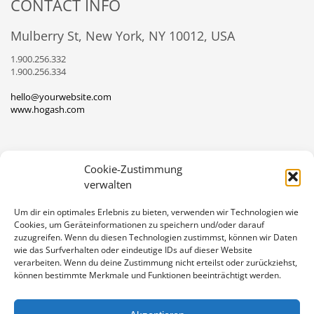
CONTACT INFO
Mulberry St, New York, NY 10012, USA
1.900.256.332
1.900.256.334
hello@yourwebsite.com
www.hogash.com
Cookie-Zustimmung
verwalten
Um dir ein optimales Erlebnis zu bieten, verwenden wir Technologien wie
DATENSCHUTZ
IMPRESSUM
Cookies, um Geräteinformationen zu speichern und/oder darauf
zuzugreifen. Wenn du diesen Technologien zustimmst, können wir Daten
GET SOCIAL
wie das Surfverhalten oder eindeutige IDs auf dieser Website
verarbeiten. Wenn du deine Zustimmung nicht erteilst oder zurückziehst,
können bestimmte Merkmale und Funktionen beeinträchtigt werden.
Sportverein Adelshofen Nassenhausen
e.V.