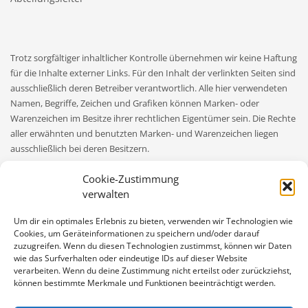
SHOWROOM HOURS
Mon-Fri 9:00AM - 6:00AM
Trotz sorgfältiger inhaltlicher Kontrolle übernehmen wir keine Haftung
Sat - 9:00AM-5:00PM
für die Inhalte externer Links. Für den Inhalt der verlinkten Seiten sind
Sundays by appointment only!
ausschließlich deren Betreiber verantwortlich. Alle hier verwendeten
Namen, Begriffe, Zeichen und Grafiken können Marken- oder
Warenzeichen im Besitze ihrer rechtlichen Eigentümer sein. Die Rechte
aller erwähnten und benutzten Marken- und Warenzeichen liegen
ausschließlich bei deren Besitzern.
Cookie-Zustimmung
verwalten
Um dir ein optimales Erlebnis zu bieten, verwenden wir Technologien wie
DATENSCHUTZ
IMPRESSUM
Cookies, um Geräteinformationen zu speichern und/oder darauf
zuzugreifen. Wenn du diesen Technologien zustimmst, können wir Daten
GET SOCIAL
wie das Surfverhalten oder eindeutige IDs auf dieser Website
verarbeiten. Wenn du deine Zustimmung nicht erteilst oder zurückziehst,
können bestimmte Merkmale und Funktionen beeinträchtigt werden.
Sportverein Adelshofen Nassenhausen
e.V.