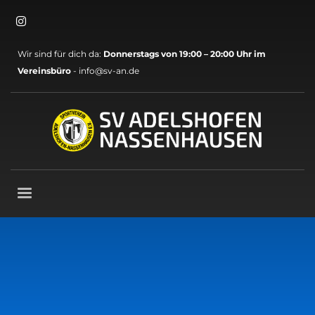
×
Archive
Wir sind für dich da:
Donnerstags von 19:00 – 20:00 Uhr im
Mai 2026
Vereinsbüro
- info@sv-an.de
März 2026
November 2025
Oktober 2025
September 2025
August 2025
Mai 2025
April 2025
März 2025
November 2024
Oktober 2024
September 2024
August 2024
Juli 2024
Juni 2024
Mai 2024