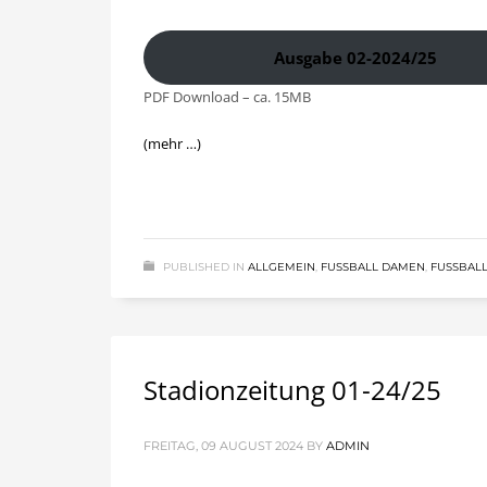
Ausgabe 02-2024/25
PDF Download – ca. 15MB
(mehr …)
PUBLISHED IN
ALLGEMEIN
,
FUSSBALL DAMEN
,
FUSSBALL
Stadionzeitung 01-24/25
FREITAG, 09 AUGUST 2024
BY
ADMIN