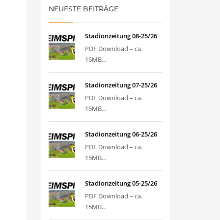
NEUESTE BEITRÄGE
Stadionzeitung 08-25/26
PDF Download – ca.
15MB...
Stadionzeitung 07-25/26
PDF Download – ca.
15MB...
SHOWROOM HOURS
Stadionzeitung 06-25/26
Mon-Fri 9:00AM - 6:00AM
nt
PDF Download – ca.
Sat - 9:00AM-5:00PM
15MB...
Sundays by appointment only!
Stadionzeitung 05-25/26
PDF Download – ca.
15MB...