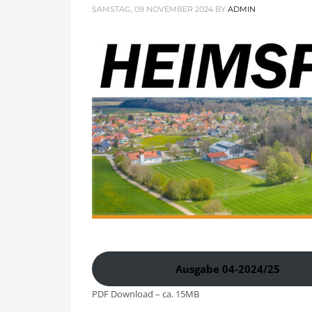
März 2024
SAMSTAG, 09 NOVEMBER 2024
BY
ADMIN
November 2023
Oktober 2023
Kategorien
Allgemein
Fußball Damen
Fußball Herren
Fußball Jugend
Stadionzeitung
HOW TO SHOP
1
2
Login or create new account.
R
If you still have problems, please let us know, by send
Ausgabe 04-2024/25
PDF Download – ca. 15MB