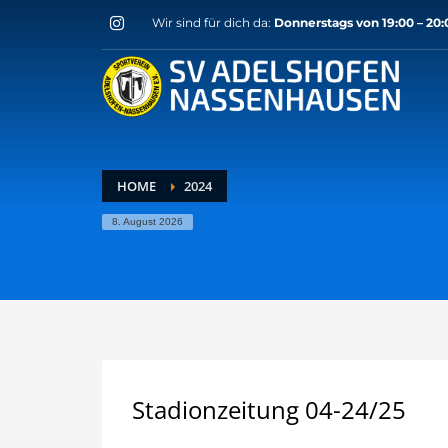
Wir sind für dich da:
Donnerstags von 19:00 – 20
Archive
Mai 2026
März 2026
November 2025
Oktober 2025
September 2025
HOME
2024
August 2025
8. August 2026
Mai 2025
April 2025
März 2025
November 2024
Oktober 2024
September 2024
August 2024
Juli 2024
Stadionzeitung 04-24/25
Juni 2024
Mai 2024