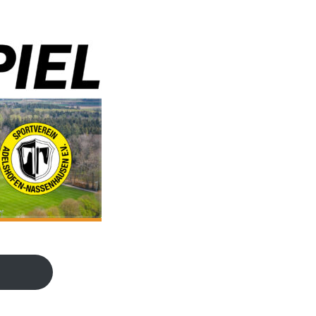
3
eview your order.
Payment &
FREE
shipme
ing an email to support@website.com . Thank you!